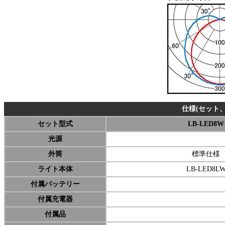
仕様(セット
セット型式
LB-LED8W
光源
外筒
標準仕様
ライト
本体
LB-LED8L
付属バッテリー
付属充電器
付属品