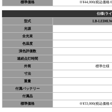
標準価格
※¥44,000(税込価格※¥
仕様(ラ
型式
LB-LED8L
光源
全光束
色温度
演色評価数
連続点灯時間
外筒
標準仕様
寸法
重量
付属バッテリー
付属品
標準価格
※¥33,000(税込価格※¥