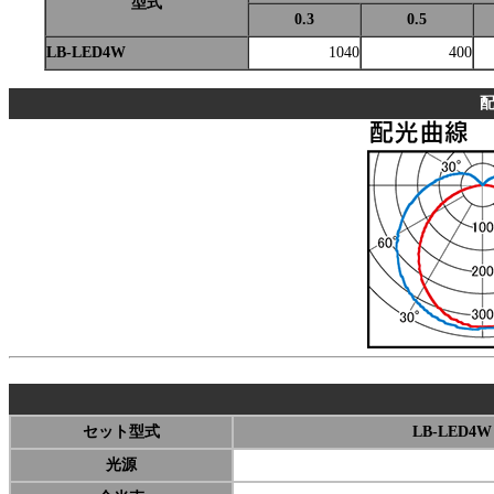
型式
0.3
0.5
LB-LED4W
1040
400
配
セット型式
LB-LED4W
光源