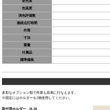
全光束
色温度
演色評価数
連続点灯時間
外筒
寸法
重量
付属品
標準価格
多彩なオプション類で作業も容易に行なえます。
※固定にはホルダーを2個使用してください。
取付用ホルダー H-20