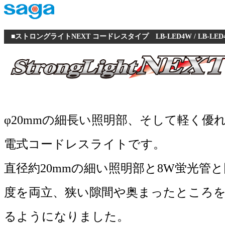
■ストロングライトNEXT コードレスタイプ LB-LED4W / LB-LED4
φ20mmの細長い照明部、そして軽く優
電式コードレスライトです。
直径約20mmの細い照明部と8W蛍光管
度を両立、狭い隙間や奥まったところ
るようになりました。