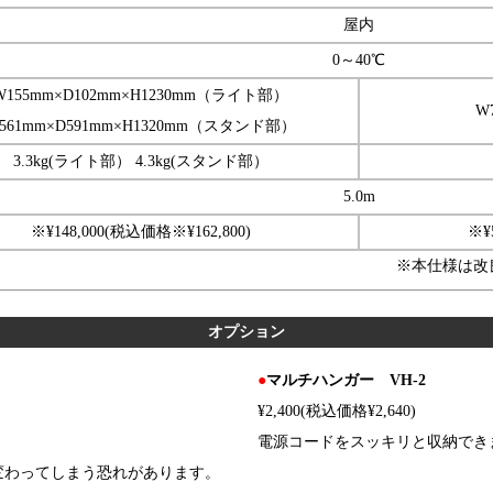
屋内
0～40℃
W155mm×D102mm×H1230mm
（ライト部）
W
561mm×D591mm×H1320mm
（スタンド部）
3.3kg(ライト部） 4.3kg(スタンド部）
5.0m
※¥148,000(税込価格※¥162,800)
※¥
※本仕様は改
オプション
●
マルチハンガー VH-2
¥2,400(税込価格¥2,640)
電源コードをスッキリと収納でき
変わってしまう恐れがあります。