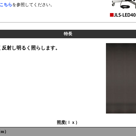
こちら
を参照してください。
。
特長
く反射し明るく照らします。
照度(ｌｘ）
（m）