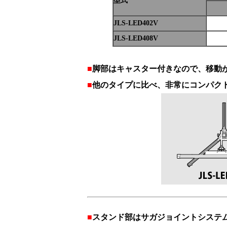
型式
JLS-LED402V
JLS-LED408V
■
脚部はキャスター付きなので、移動
■
他のタイプに比べ、非常にコンパク
■
スタンド部はサガジョイントシス