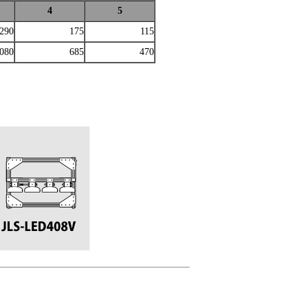
4
5
290
175
115
080
685
470