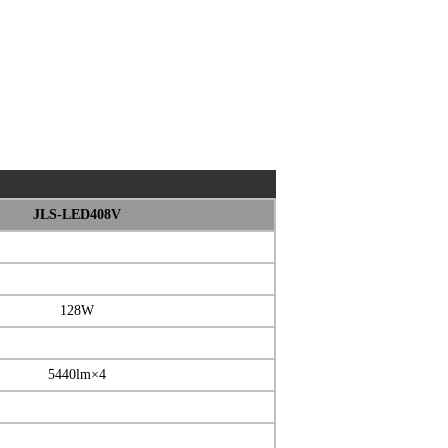
JLS-LED408V
128W
5440lm×4