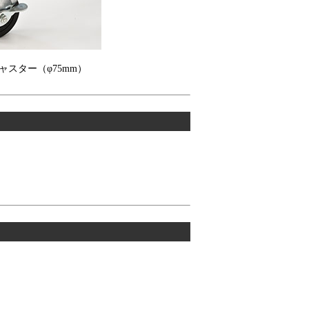
スター（φ75mm）