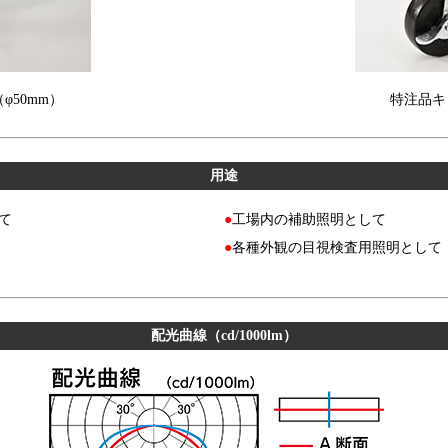
50mm）
特注品キャ
用途
て
●
工場内の補助照明として
●
各種外観の目視検査用照明として
配光曲線（cd/1000lm）