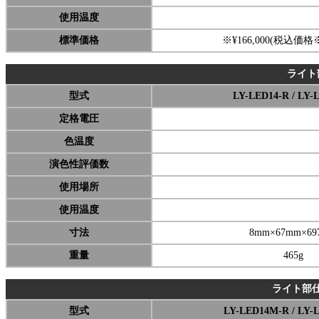
使用温度
標準価格
※¥166,000(税込価格※¥
ライト
型式
LY-LED14-R / LY-
定格電圧
色温度
演色性評価数
使用場所
使用温度
寸法
8mm×67mm×69
重量
465g
ライト部
型式
LY-LED14M-R / LY-