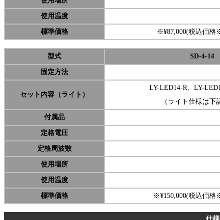
使用場所
使用温度
標準価格
※¥87,000(税込価格※¥
型式
SD-4-14
固定方法
LY-LED14-R、LY-LE
セット内容（ライト）
（ライト仕様は下
付属品
定格電圧
定格周波数
使用場所
使用温度
標準価格
※¥150,000(税込価格※¥
仕様