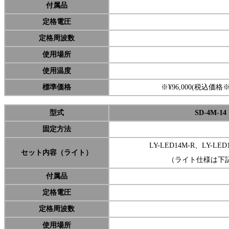
付属品
定格電圧
定格周波数
使用場所
使用温度
標準価格
※¥96,000(税込価格※¥
型式
SD-4M-14
固定方法
LY-LED14M-R、LY-LE
セット内容（ライト）
（ライト仕様は下
付属品
定格電圧
定格周波数
使用場所