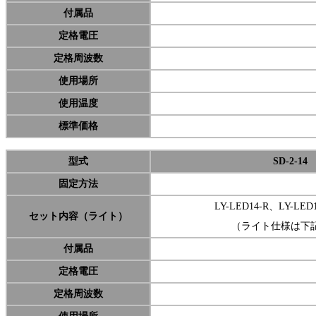
付属品
定格電圧
定格周波数
使用場所
使用温度
標準価格
型式
SD-2-14
固定方法
LY-LED14-R、LY-LE
セット内容（ライト）
（ライト仕様は下
付属品
定格電圧
定格周波数