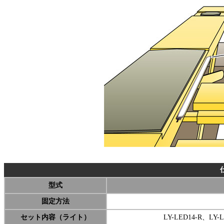
型式
固定方法
セット内容（ライト）
LY-LED14-R、L