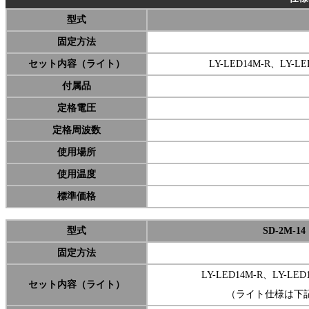
型式
固定方法
セット内容（ライト）
LY-LED14M-R、LY
付属品
定格電圧
定格周波数
使用場所
使用温度
標準価格
型式
SD-2M-14
固定方法
LY-LED14M-R、LY-LE
セット内容（ライト）
（ライト仕様は下