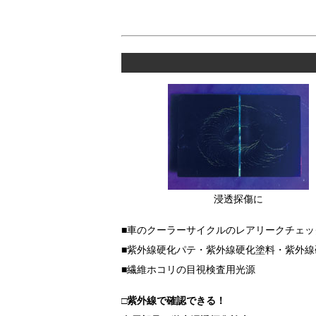
浸透探傷に
■車のクーラーサイクルのレアリークチェ
■紫外線硬化パテ・紫外線硬化塗料・紫外
■繊維ホコリの目視検査用光源
□紫外線で確認できる！