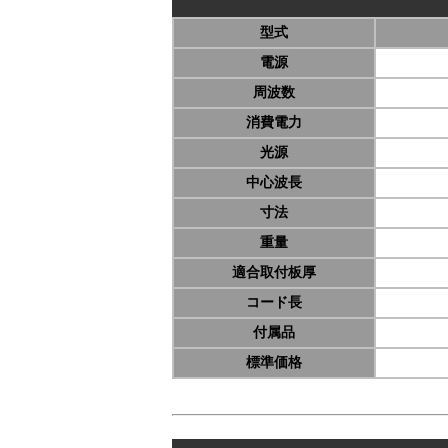
型式
電源
周波数
消費電力
光源
中心波長
寸法
重量
適合取付板厚
コード長
付属品
標準価格