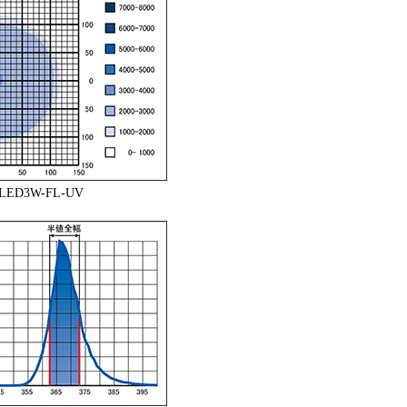
-LED3W-FL-UV