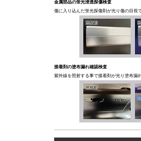
金属部品の蛍光浸透探傷検査
傷に入り込んだ蛍光探傷剤が光り傷の目視
接着剤の塗布漏れ確認検査
紫外線を照射する事で接着剤が光り塗布漏