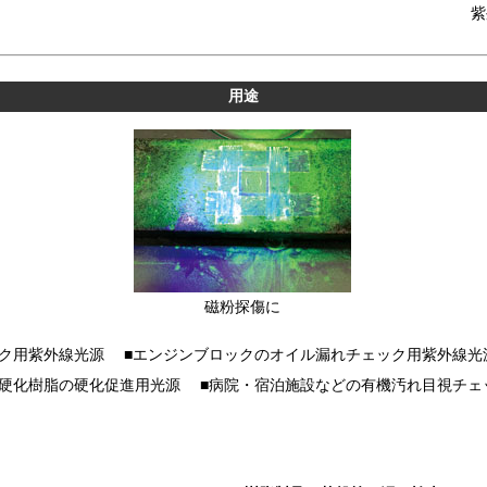
紫
用途
磁粉探傷に
ック用紫外線光源 ■エンジンブロックのオイル漏れチェック用紫外線光
線硬化樹脂の硬化促進用光源 ■病院・宿泊施設などの有機汚れ目視チェ