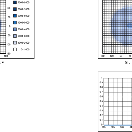
UV
SL