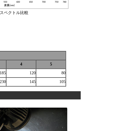
スペクトル比較
4
5
185
120
80
230
145
105