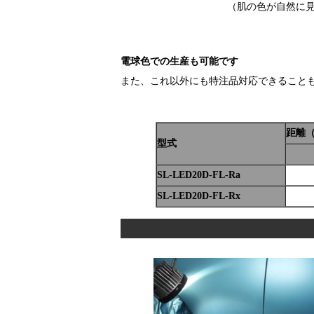
（肌の色が自然に
電球色での生産も可能です
また、これ以外にも特注品対応できること
距離
型式
SL-LED20D-FL-Ra
SL-LED20D-FL-Rx