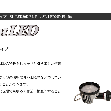
ED20D-FL-Ra / SL-LED20D-FL-Rx
タイプ
LEDの特長をしっかりと引き出した作業
で大型の照明器具や太陽光などでしてい
うことができます。
な現場でも明るく作業・検査等すること