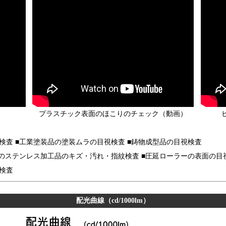
）
プラスチック表面のほこりのチェック（動画）
検査 ■工業塗装品の塗装ムラの目視検査 ■鋳物成型品の目視検査
金のステンレス加工品のキズ・汚れ・指紋検査 ■圧延ローラーの表面の目
検査
配光曲線（cd/1000lm）