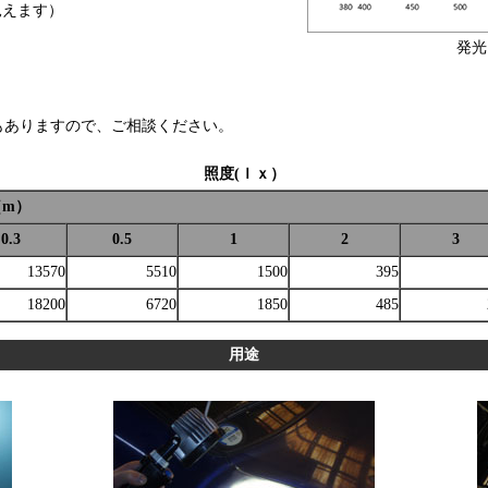
見えます）
発光
もありますので、ご相談ください。
照度(ｌｘ）
（m）
0.3
0.5
1
2
3
13570
5510
1500
395
18200
6720
1850
485
用途