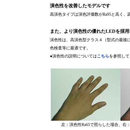
演色性を改善したモデルです
高演色タイプは演色評価数がRa95と高く
また、より演色性の優れたLEDを採
演色性は、高演色型クラス４（型式の最後に“
色検査等に最適です。
●演色性の説明については
こちら
を参照して
左：演色性Ra65で照らした場合、右：